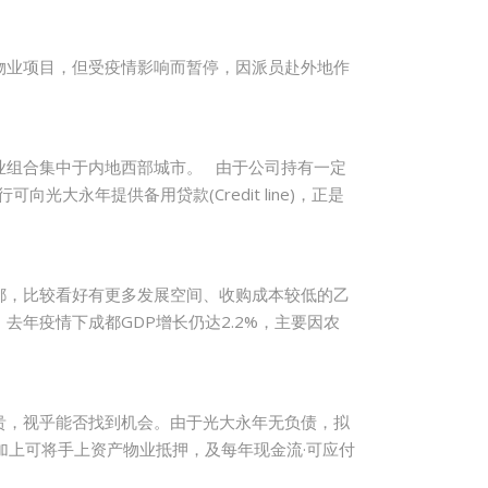
国物业项目，但受疫情影响而暂停，因派员赴外地作
业组合集中于内地西部城市。 由于公司持有一定
永年提供备用贷款(Credit line)，正是
都，比较看好有更多发展空间、收购成本较低的乙
年疫情下成都GDP增长仍达2.2%，主要因农
贵，视乎能否找到机会。由于光大永年无负债，拟
加上可将手上资产物业抵押，及每年现金流·可应付