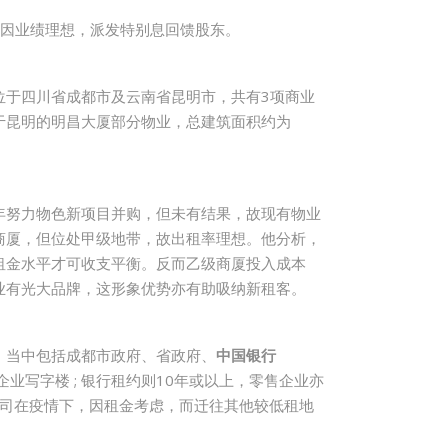
更因业绩理想，派发特别息回馈股东。
位于四川省成都市及云南省昆明市，共有3项商业
于昆明的明昌大厦部分物业，总建筑面积约为
年努力物色新项目并购，但未有结果，故现有物业
商厦，但位处甲级地带，故出租率理想。他分析，
租金水平才可收支平衡。反而乙级商厦投入成本
业有光大品牌，这形象优势亦有助吸纳新租客。
，当中包括成都市政府、省政府、
中国银行
业写字楼 ; 银行租约则10年或以上，零售企业亦
公司在疫情下，因租金考虑，而迁往其他较低租地