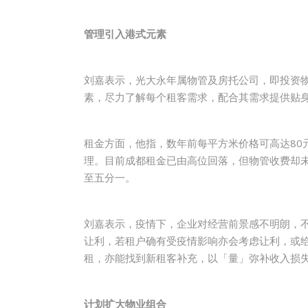
管理引入港式元素
刘嘉表示，光大永年属物管及房托公司，即投资
素，尽力了解每个租客需求，配合其需求提供贴
租金方面，他指，数年前每平方米价格可高达80
理。目前成都租金已由高位回落，但物管收费却
至五分一。
刘嘉表示，疫情下，企业对经营前景感不明朗，
让利，若租户确有受疫情影响亦会考虑让利，或
租，亦能找到新租客补充，以「量」弥补收入损
计划扩大物业组合