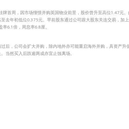
元。挂牌首周，因市场憧憬并购英国物业前景，股价曾升至高位1.47
去年初低位0.375元。早前股东通过公司跟大股东关连交易，加上
率6.1倍，周息率6.8厘。
过后，公司会扩大并购，除内地外亦可能重启海外并购，具资产升值前
以上。当然买入后跌逾两成亦宜止蚀离场。