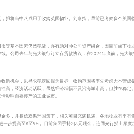
4亿港元，拟将当中八成用于收购英国物业。刘嘉指，早前已考察多个英
回报等基本因素仍然稳健，亦有助对冲公司资产组合，因目前旗下物
公司去年与光大银行订立存贷款协议，在2024年底前，光大银行可向光大
色收购机会，以寻求稳定回报为目标。收购范围将率先考虑大本营成
性高，经济活动活跃，虽然经济增幅不及沿海城市高，但胜在稳定。去
疫情影响而要停产的工业城市。
现金多，并相信双循环国策下，相关项目充满机遇。各地物业有平有
进一步提高至8至9%。目前集团手持2亿元现金，连同光行授出额度