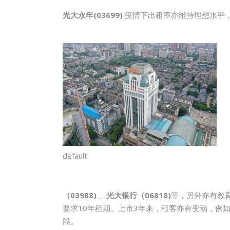
光大永年
(03699)
疫情下出租率亦维持理想水平，
default
（
03988)
、
光大银行（
06818)
等，另外亦有教育
要求10年租期。上市3年来，租客亦有变动，例
段。