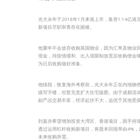
光大永年于2018年1月来港上市，集资1.1
新项目尽职审查存在困难。
他重申不会放弃收购英国物业，因为汇率及物业
现金，待疫情缓和、出入境限制放宽后收购便会继续。
为日后收购做好准备。
他续指，恢复海外考察前，光大永年正在内地物
级写字楼，但暂无意扩大住宅版图。由于成都流动
副产品交易丰富，经济起伏不大，远优于其他受
刘嘉亦希望增加投资大湾区、香港项目，因手持
透过运用杠杆收购新项目，将股本回报率由4%，
未来收购所需。