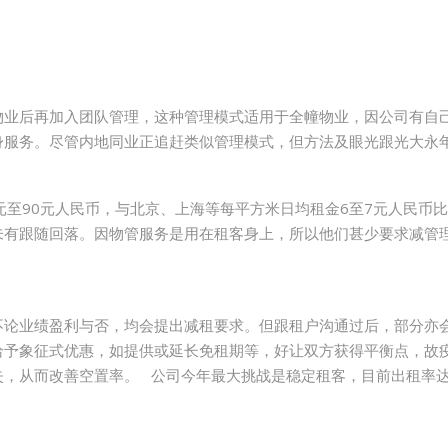
物业后再加入团队管理，这种管理模式适用于全幢物业，因公司有自
身服务。尽管内地同业正追赶类似管理模式，但方法及眼光跟光大永
元至90元人民币，与北京、上海等每平方米日均租金6至7元人民币
未有跟随回落。因物管服务是用在租客身上，所以他们甚少要求减管
不论业绩盈利与否，均会提出减租要求。但跟租户沟通过后，部分亦
给予象征式优惠，如提供或延长免租期等，好让双方获得平衡点，故
失，从而改善空置率。 公司今年最大挑战是稳定租客，目前出租率