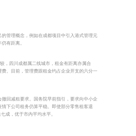
己的管理概念，例如在成都项目中引入港式管理元
年仍有距离。
比较，四川成都属二线城市，租金有距离亦属合
理费。目前，管理费跟租金约占企业开支的六分一
会撤回减租要求。国务院早前指引，要求向中小企
疫情下公司租务仍算平稳。即使部分零售租客退
达七成，优于市内平均水平。