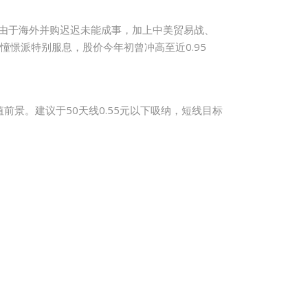
元。由于海外并购迟迟未能成事，加上中美贸易战、
憧憬派特别服息，股价今年初曾冲高至近0.95
景。建议于50天线0.55元以下吸纳，短线目标