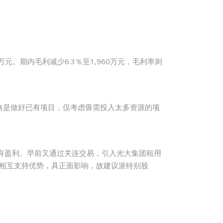
万元。期内毛利减少6.3％至1,960万元，毛利率则
略是做好已有项目，仅考虑毋需投入太多资源的项
续有盈利。早前又通过关连交易，引入光大集团租用
能相互支持优势，具正面影响，故建议派特别股