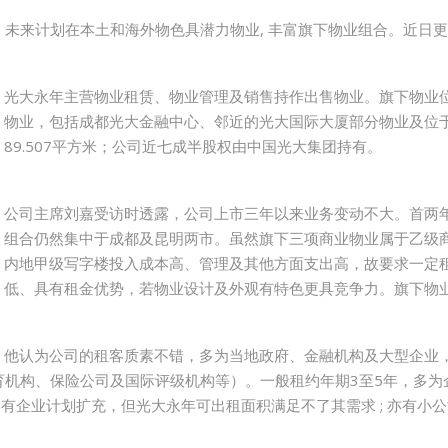
未来计划在本土和海外物色具潜力物业, 丰富旗下物业组合。近日
光大永年主营物业租赁、物业管理及销售持作出售物业。旗下物业
物业，包括成都光大金融中心、邻近的光大国际大厦部分物业及位
89.507平方米；公司近七成半股权由中国光大集团持有。
公司主席刘嘉受访时透露，公司上市三年以来业务变动不大。首两
组合仍然集中于成都及昆明两市。虽然旗下三项商业物业属于乙级
内地甲级写字楼投入成本高、管理及其他方面支出高，故要求一定
低、具有租金优势，若物业设计及外观有特色更具竞争力。旗下物
他认为公司的租客质素不错，多为当地政府、金融机构及大型企业
机构、保险公司及国际评级机构等）。一般租约年期3至5年，多为企
如有企业计划扩充，但光大永年可出租面积满足不了其需求 ; 亦有小