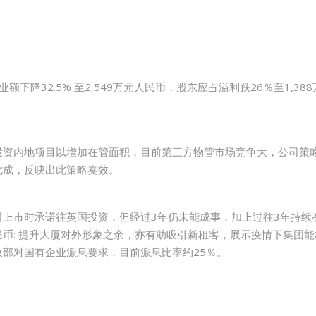
降32.5% 至2,549万元人民币，股东应占溢利跌26％至1,388
投资内地项目以增加在管面积，目前第三方物管市场竞争大，公司策
七成，反映出此策略奏效。
公司上市时承诺往英国投资，但经过3年仍未能成事，加上过往3年持
人民币: 提升大厦对外形象之余，亦有助吸引新租客，展示疫情下集团
部对国有企业派息要求，目前派息比率约25％。