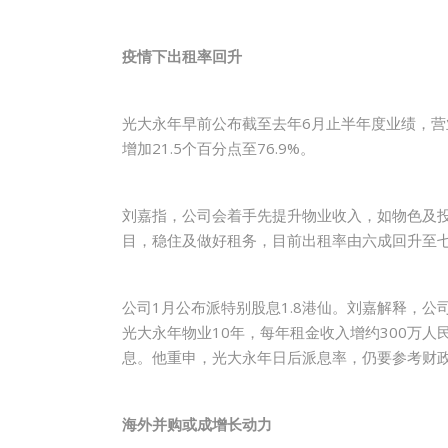
疫情下出租率回升
光大永年早前公布截至去年6月止半年度业绩，营业额下
增加21.5个百分点至76.9%。
刘嘉指，公司会着手先提升物业收入，如物色及
目，稳住及做好租务，目前出租率由六成回升至
公司1月公布派特别股息1.8港仙。刘嘉解释，
光大永年物业10年，每年租金收入增约300万
息。他重申，光大永年日后派息率，仍要参考财政
海外并购或成增长动力