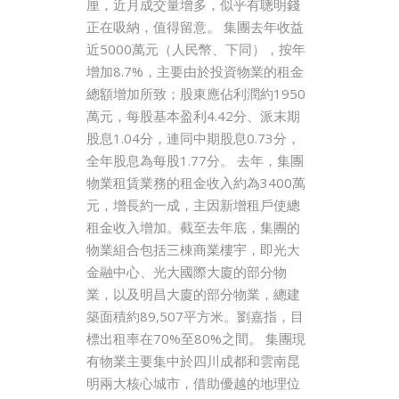
厘，近月成交量增多，似乎有聰明錢
正在吸納，值得留意。 集團去年收益
近5000萬元（人民幣、下同），按年
增加8.7%，主要由於投資物業的租金
總額增加所致；股東應佔利潤約1950
萬元，每股基本盈利4.42分、派末期
股息1.04分，連同中期股息0.73分，
全年股息為每股1.77分。 去年，集團
物業租賃業務的租金收入約為3400萬
元，增長約一成，主因新增租戶使總
租金收入增加。截至去年底，集團的
物業組合包括三棟商業樓宇，即光大
金融中心、光大國際大廈的部分物
業，以及明昌大廈的部分物業，總建
築面積約89,507平方米。劉嘉指，目
標出租率在70%至80%之間。 集團現
有物業主要集中於四川成都和雲南昆
明兩大核心城市，借助優越的地理位