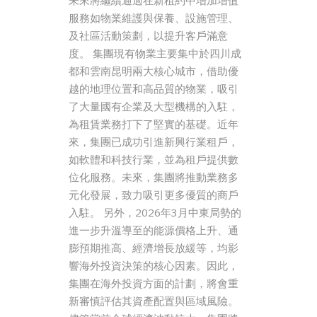
服務如物業維護與保養、設施管理、
及社區活動策劃，以提升客戶滿意
度。 集團現有物業主要集中於四川成
都和雲南昆明兩大核心城市，借助優
越的地理位置和高品質的物業，吸引
了大量國有企業及大型機構的入駐，
為租賃業務打下了堅實的基礎。近年
來，集團已成功引進新興行業租戶，
如軟體和科技行業，並為租戶提供數
位化服務。未來，集團將推動業務多
元化發展，致力吸引更多優質的商戶
入駐。 另外，2026年3月中東局勢的
進一步升溫導至的能源價格上升、通
膨預期推高、經濟增長放緩等，均影
響海外投資決策的核心因素。因此，
集團在海外投資方面的計劃，將會重
新審慎評估其資產配置與區域風險。