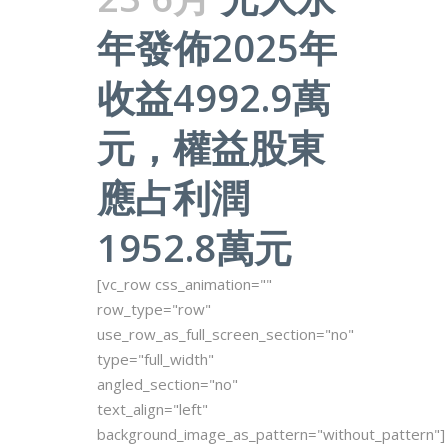
年發佈2025年
收益4992.9萬
元，權益股東
應占利潤
1952.8萬元
[vc_row css_animation=""
row_type="row"
use_row_as_full_screen_section="no"
type="full_width"
angled_section="no"
text_align="left"
background_image_as_pattern="without_pattern"]