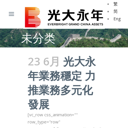
繁
简
Eng
未分类
23 6月
光大永
年業務穩定 力
推業務多元化
發展
[vc_row css_animation=""
row_type="row"