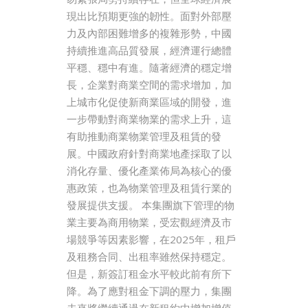
現出比預期更強的韌性。面對外部壓
力及內部困難增多的複雜形勢，中國
持續推進高品質發展，經濟運行總體
平穩、穩中有進。隨著經濟的穩定增
長，企業對商業空間的需求增加，加
上城市化促使新商業區域的開發，進
一步帶動對商業物業的需求上升，這
有助推動商業物業管理及租賃的發
展。中國政府針對商業地產採取了以
消化存量、優化產業佈局為核心的優
惠政策，也為物業管理及租賃行業的
發展提供支援。 本集團旗下管理的物
業主要為商用物業，受宏觀經濟及市
場競爭等因素影響，在2025年，租戶
及租務合同、出租率雖然保持穩定。
但是，新簽訂租金水平較此前有所下
降。為了應對租金下調的壓力，集團
未來將繼續通過在新租約中增加增值