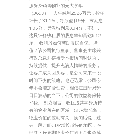
服务及销售物业的光大永年
（3699），去年纯利2526万元，按年
增长了31.1%，每股盈利6分。末期息
1.05分，另派特别息0.34分，不过，
这只细价收租股的股息率却高达6.12
厘。 收租股如何帮助股民自保、增
值？该公司执行董事、董事会主席兼
行政总裁刘嘉接受本报访问时认为，
持续提供、提升充满人情味的服务，
让客户成为回头客，是公司未来一段
时间不变的策略。他还透露，公司今
年不会增加管理费，相信在国际局势
日日波动的当下，公司的收益将保持
平稳。 刘嘉坦言，收租股其本身所持
有的物业所在的区域、GDP增长率与
物业价值的波动有关。换句话说，过
去一段时间GDP增长越快的地区，在
经济下行周期物业价值的下跌也会越