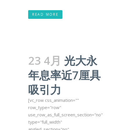
READ MORE
23 4月
光大永
年息率近7厘具
吸引力
[vc_row css_animation=""
row_type="row"
use_row_as_full_screen_section="no"
type="full_width"
angled_section="no"