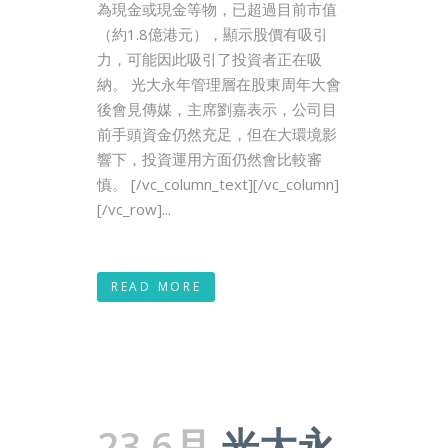
為現金或現金等物，已超過目前市值
（約1.8億港元），顯示股價有吸引
力，可能因此吸引了投資者正在吸
納。 光大永年管理層在股東周年大會
後會見傳媒，主席劉嘉表示，公司目
前手頭資金仍然充足，但在大環境影
響下，投資運用方面仍然會比較審
慎。 [/vc_column_text][/vc_column]
[/vc_row]...
READ MORE
23 6月
光大永