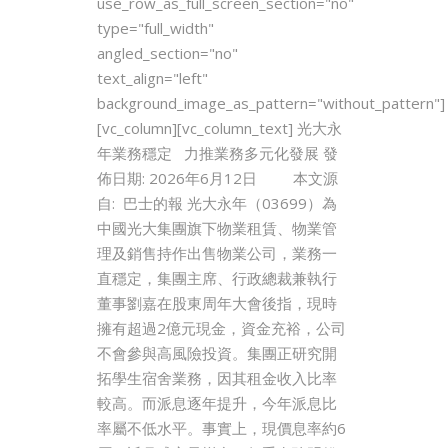
use_row_as_full_screen_section="no"
type="full_width"
angled_section="no"
text_align="left"
background_image_as_pattern="without_pattern"]
[vc_column][vc_column_text] 光大永
年業務穩定 力推業務多元化發展 發
佈日期: 2026年6月12日 本文源
自: 巴士的報 光大永年（03699）為
中國光大集團旗下物業租賃、物業管
理及銷售持作出售物業公司，業務一
直穩定，集團主席、行政總裁兼執行
董事劉嘉在股東周年大會後指，現時
擁有超過2億元現金，資金充裕，公司
不會參與高風險投資。集團正研究開
拓學生宿舍業務，因其租金收入比率
較高。而派息逐年提升，今年派息比
率屬不低水平。事實上，現價息率約6